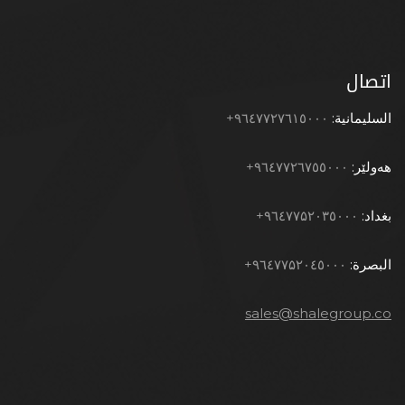
اتصال
السليمانية:
٩٦٤٧٧٢٧٦١٥٠٠٠+
هەولێر:
٩٦٤٧٧٢٦٧٥٥٠٠٠+
بغداد:
٩٦٤۷۷۵۲۰۳٥٠٠٠+
البصرة:
٩٦٤۷۷۵۲۰٤٥٠٠٠+
sales@shalegroup.co