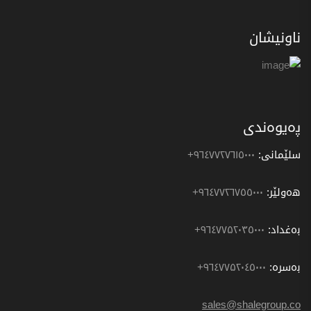
ناونیشان
پەیوەندی
سلێمانی:
٩٦٤٧٧٢٧٦١٥٠٠٠+
هەولێر:
٩٦٤٧٧٢٦٧٥٥٠٠٠+
بەغداد:
٩٦٤۷۷۵۲۰۳٥٠٠٠+
بەسرە:
٩٦٤۷۷۵۲۰٤٥٠٠٠+
sales@shalegroup.co