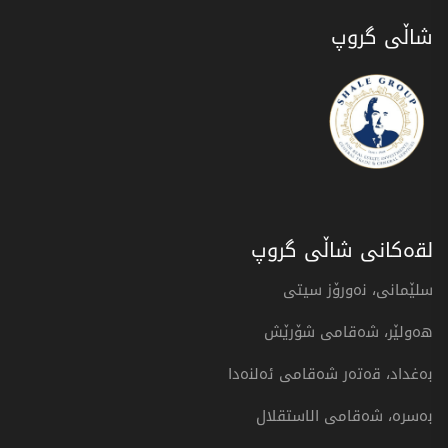
شاڵی گروپ
لقەکانی شاڵی گروپ
سلێمانی، نەورۆز سیتی
هەولێر، شەقامی شۆرێش
بەغداد، قەتەر شەقامی ئەلنەدا
بەسرە، شەقامی الاستقلال