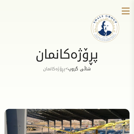
پڕۆژەکانمان
>
شاڵی گروپ
پڕۆژەکانمان